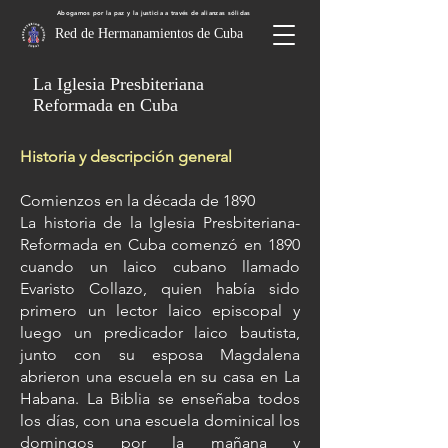
Abogamos por la paz y la justicia a través de alianzas sólidas
Red de Hermanamientos de Cuba
La Iglesia Presbiteriana
Reformada en Cuba
Historia y descripción general
Comienzos en la década de 1890
La historia de la Iglesia Presbiteriana-
Reformada en Cuba comenzó en 1890
cuando un laico cubano llamado
Evaristo Collazo, quien había sido
primero un lector laico episcopal y
luego un predicador laico bautista,
junto con su esposa Magdalena
abrieron una escuela en su casa en La
Habana. La Biblia se enseñaba todos
los días, con una escuela dominical los
domingos por la mañana y