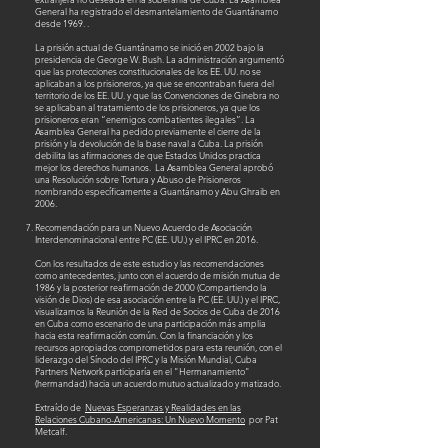
General ha registrado el desmantelamiento de Guantánamo
desde 1969. .
La prisión actual de Guantánamo se inició en 2002 bajo la
presidencia de George W. Bush. La administración argumentó
que las protecciones constitucionales de los EE. UU. no se
aplicaban a los prisioneros, ya que se encontraban fuera del
territorio de los EE. UU. y que las Convenciones de Ginebra no
se aplicaban al tratamiento de los prisioneros, ya que los
prisioneros eran “enemigos combatientes ilegales”. La
Asamblea General ha pedido previamente el cierre de la
prisión y la devolución de la base naval a Cuba. La prisión
debilita las afirmaciones de que Estados Unidos practica
mejor los derechos humanos. La Asamblea General aprobó
una Resolución sobre Tortura y Abuso de Prisioneros
nombrando específicamente a Guantánamo y Abu Ghraib en
2006.
Recomendación para un Nuevo Acuerdo de Asociación
Interdenominacional entre PC (EE. UU.) y el IPRC en 2016.
Con los resultados de este estudio y las recomendaciones
como antecedentes, junto con el acuerdo de misión mutua de
1986 y la posterior reafirmación de 2000 (Compartiendo la
visión de Dios) de esa asociación entre la PC (EE. UU.) y el IPRC,
visualizamos la Reunión de la Red de Socios de Cuba de 2016
en Cuba como escenario de una participación más amplia
hacia esta reafirmación común. Con la financiación y los
recursos apropiados comprometidos para esta reunión, con el
liderazgo del Sínodo del IPRC y la Misión Mundial, Cuba
Partners Network participaría en el "Hermanamiento"
(hermandad) hacia un acuerdo mutuo actualizado y matizado.
Extraído de
Nuevas Esperanzas y Realidades en las
Relaciones Cubano-Americanas: Un Nuevo Momento
por Pat
Metcalf.