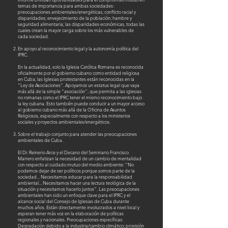
temas de importancia para ambas sociedades:
preocupaciones ambientales/energéticas; conflicto racial y
disparidades; envejecimiento de la población; hambre y
seguridad alimentaria; las disparidades económicas, todas las
cuales crean la mayor carga sobre los más vulnerables de
cada sociedad.
En apoyo al reconocimiento legal y la autonomía política del
IPRC.
En la actualidad, solo la Iglesia Católica Romana es reconocida
oficialmente por el gobierno cubano como entidad religiosa
en Cuba; las Iglesias protestantes están reconocidas en la
“Ley de Asociaciones”. Apoyamos un estatus legal que vaya
más allá de la simple “asociación”, que permita a las iglesias
no romanas como el IPRC tener el mismo reconocimiento bajo
la ley cubana. Esto también puede conducir a un mayor acceso
al gobierno cubano más allá de la Oficina de Asuntos
Religiosos, especialmente con respecto a los ministerios
sociales y proyectos ambientales/energéticos.
Sobre el trabajo conjunto para atender las preocupaciones
ambientales de Cuba.
El Dr. Reinerio Arce y el Decano del Seminario Francisco
Marrero enfatizan la necesidad de un cambio de mentalidad
con respecto al cuidado mutuo del medio ambiente: “No
podemos dejar de ser políticos porque somos parte de la
sociedad... Necesitamos educar para la responsabilidad
ambiental... Necesitamos hacer una lectura teológica de la
situación y necesitamos hacerlo juntos”. Las preocupaciones
ambientales han sido un enfoque clave para el IPRC y el
alcance social del Consejo de Iglesias de Cuba durante
muchos años. Están directamente involucrados a nivel local y
esperan tener más voz en la elaboración de políticas
regionales y nacionales. Preocupaciones específicas:
Degradación debido a la industria/cambio climático; provisión