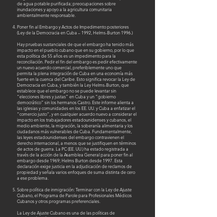
de agua potable purificada; preocupaciones sobre
inundaciones y apoyo a la agricultura comunitaria
ambientalmente responsable.
Poner fin al Embargo y Actos de Impedimento posteriores
(Ley de la Democracia en Cuba – 1992, Helms-Burton 1996.)
Hay pruebas sustanciales de que el embargo ha tenido más
impacto en el pueblo cubano que en su gobierno, por lo que
esta política de 55 años es un impedimento para la
reconciliación. Pedir el fin del embargo es pedir efectivamente
un nuevo acuerdo comercial, preferiblemente uno que
permita la plena integración de Cuba en una economía más
fuerte en la cuenca del Caribe. Esto significa revocar la Ley de
Democracia en Cuba, y también la Ley Helms-Burton, que
establece que el embargo no se puede levantar sin
“elecciones libres y justas” en Cuba y un “gobierno
democrático” sin los hermanos Castro. Este informe alienta a
las iglesias y comunidades en los EE. UU. y Cuba a enfatizar el
“comercio justo”, y en cualquier acuerdo nuevo a considerar el
impacto en los trabajadores estadounidenses y cubanos, el
medio ambiente, la migración, la soberanía alimentaria y los
ciudadanos más vulnerables de Cuba. Fundamentalmente,
las leyes estadounidenses del embargo contravienen el
derecho internacional, a menos que se justifiquen en términos
de actos de guerra. La PC (EE. UU.) ha estado registrada a
través de la acción de la Asamblea General para poner fin al
embargo desde 1969; Helms Burton desde 1997. Esta
declaración exige justicia en la adjudicación de reclamos de
propiedad y señala varios enfoques de suma distinta de cero
a ese problema.
Sobre política de inmigración: Terminar con la Ley de Ajuste
Cubano, el Programa de Parole para Profesionales Médicos
Cubanos y otros programas preferenciales.
La Ley de Ajuste Cubano es una de las políticas de