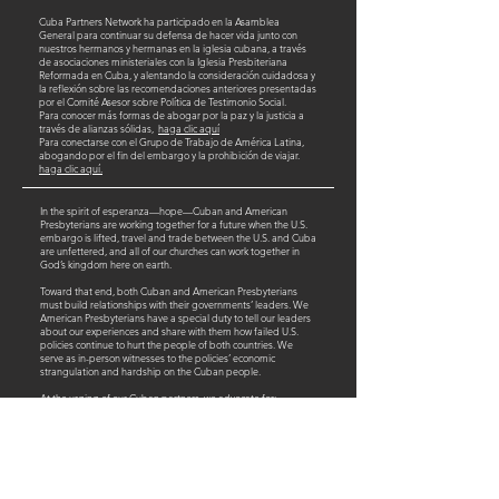
Cuba Partners Network ha participado en la Asamblea
General para continuar su defensa de hacer vida junto con
nuestros hermanos y hermanas en la iglesia cubana, a través
de asociaciones ministeriales con la Iglesia Presbiteriana
Reformada en Cuba, y alentando la consideración cuidadosa y
la reflexión sobre las recomendaciones anteriores presentadas
por el Comité Asesor sobre Política de Testimonio Social.
Para conocer más formas de abogar por la paz y la justicia a
través de alianzas sólidas,
haga clic aquí
Para conectarse con el Grupo de Trabajo de América Latina,
abogando por el fin del embargo y la prohibición de viajar.
haga clic aquí.
​In the spirit of esperanza—hope—Cuban and American
Presbyterians are working together for a future when the U.S.
embargo is lifted, travel and trade between the U.S. and Cuba
are unfettered, and all of our churches can work together in
God’s kingdom here on earth.
Toward that end, both Cuban and American Presbyterians
must build relationships with their governments’ leaders. We
American Presbyterians have a special duty to tell our leaders
about our experiences and share with them how failed U.S.
policies continue to hurt the people of both countries. We
serve as in-person witnesses to the policies’ economic
strangulation and hardship on the Cuban people.
At the urging of our Cuban partners, we advocate for:
Keeping Cuba off the U.S. State Department’s list of State
Sponsors of Terrorism.
This unjust classification has been hugely detrimental to our
Cuban partners.
The full re-staffing of U.S. consular offices in Havana and an