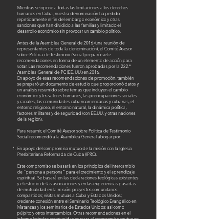
Mientras se opone a todas las limitaciones a los derechos
humanos en Cuba, nuestra denominación ha pedido
repetidamente el fin del embargo económico y otras
sanciones que han dividido a las familias y limitado el
desarrollo económico sin provocar un cambio político.
Antes de la Asamblea General de 2016 (una reunión de
representantes de toda la denominación), el Comité Asesor
sobre Política de Testimonio Social preparó siete
recomendaciones en forma de un elemento de acción para
votar. Las recomendaciones fueron aprobadas por la 222.ª
Asamblea General de PC (EE. UU.) en 2016.
En apoyo de esas recomendaciones de promoción, también
se preparó un documento de estudio que proporcionó datos y
un análisis resumido sobre temas que incluyen el cambio
económico y los valores humanos, las preocupaciones sociales
y raciales, las comunidades cubanoamericanas y cubanas, el
entorno religioso, el entorno natural, la dinámica política,
factores militares y de seguridad (con EE.UU. y otras naciones
de la región).
Para resumir, el Comité Asesor sobre Política de Testimonio
Social recomendó a la Asamblea General abogar por:
En apoyo del compromiso mutuo de la misión con la Iglesia
Presbiteriana Reformada de Cuba (IPRC).
Este compromiso se basará en los principios del intercambio
de “persona a persona” para el crecimiento y el aprendizaje
espiritual. Se basará en las declaraciones teológicas existentes
y el estudio de las asociaciones y en las experiencias pasadas
de mutualidad en la misión: proyectos comunitarios
compartidos; visitas mutuas a Cuba y Estados Unidos;
creciente conexión entre el Seminario Teológico Evangélico en
Matanzas y los seminarios de Estados Unidos; así como
púlpito y otros intercambios. Otras recomendaciones en el
informe brindan oportunidades para el compromiso mutuo en