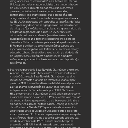
inmigración más “preferenciales” en la historia de Estados
Unidos, y una de las más perjudiciales para la normalización
de las relaciones. Durante ambas consultas, numerosas
personas, incluidos funcionarios gubernamentales,
confirmaron el importante papel que desempeña esta
categoría de asilo en el fomento de la inmigración cubana a
los EE. UU. Una preocupación específica es la política de “pies
secos/pies mojados” que se agregó como una actualización
de la Ley de Ajuste Cubano. para disuadir la gran cantidad de
peligrosas migraciones de balsas. La ley permite a los
cubanos la residencia acelerada (en última instancia, la
ciudadanía) si llegan a territorio estadounidense, pero los
devuelve a Cuba o a un tercer país si son atrapados en el mar.
El Programa de libertad condicional médica cubana está
especialmente dirigido a una fortaleza del sistema médico y
educativo cubano al subsidiar la reubicación y la ciudadanía
de los profesionales médicos cubanos (desde médicos,
enfermeras y paramédicos hasta entrenadores deportivos) y
sus cónyuges.
Sobre el regreso de la Base Naval de Guantánamo y prisión.
Aunque Estados Unidos tiene cientos de bases militares en
más de 70 países, la Base Naval de Guantánamo es algo
inusual. Se remonta a la toma de territorios españoles por
parte de EE.UU. tras el hundimiento del Maine en el puerto de
La Habana y la intervención de EE.UU. en la lucha por la
independencia de Cuba (llamada por EE.UU. “la Guerra
Hispanoamericana”). Guantánamo sirvió originalmente como
estación de servicio de carbón. En 1934 se contrató un contrato
de arrendamiento a perpetuidad de la base que obligaba a
ambas partes a acordar su terminación. Esto sigue el patrón
de la Enmienda Platt de 1902 que autorizó la intervención
unilateral de Estados Unidos en Cuba por parte del ejército
estadounidense. EE. UU. envía un pequeño cheque de alquiler
cada año para Guantánamo que se ha cobrado solo una vez
desde la Revolución de 1959. Durante mucho tiempo, la
presencia de EE. UU. ha sido juzgada como una intrusión
extranjera no deseada en la soberanía de Cuba. La Asamblea