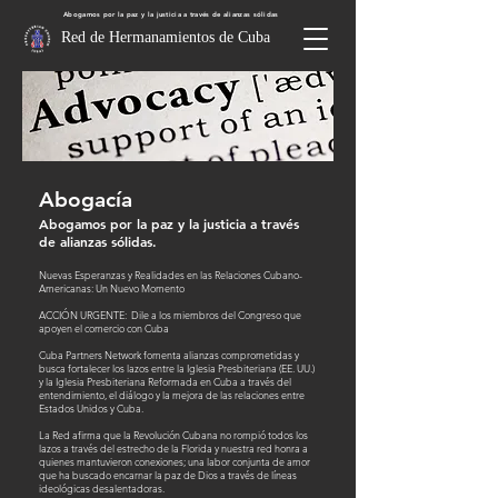
Abogamos por la paz y la justicia a través de alianzas sólidas
Red de Hermanamientos de Cuba
Abogacía
Abogamos por la paz y la justicia a través
de alianzas sólidas.
Nuevas Esperanzas y Realidades en las Relaciones Cubano-
Americanas: Un Nuevo Momento
ACCIÓN URGENTE:
Dile a los miembros del Congreso que
apoyen el comercio con Cuba
Cuba Partners Network fomenta alianzas comprometidas y
busca fortalecer los lazos entre la Iglesia Presbiteriana (EE. UU.)
y la Iglesia Presbiteriana Reformada en Cuba a través del
entendimiento, el diálogo y la mejora de las relaciones entre
Estados Unidos y Cuba.
La Red afirma que la Revolución Cubana no rompió todos los
lazos a través del estrecho de la Florida y nuestra red honra a
quienes mantuvieron conexiones; una labor conjunta de amor
que ha buscado encarnar la paz de Dios a través de líneas
ideológicas desalentadoras.