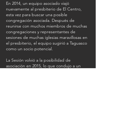
En 2014, un equipo asociado viajó
nuevamente al presbiterio de El Centro,
esta vez para buscar una posible
congregación asociada. Después de
reunirse con muchos miembros de muchas
congregaciones y representantes de
sesiones de muchas iglesias maravillosas en
el presbiterio, el equipo sugirió a Taguasco
como un socio potencial.
La Sesión volvió a la posibilidad de
asociación en 2015, lo que condujo a un
borrador de un acuerdo de pacto entre
ambas iglesias a principios de 2016. Una
versión final del acuerdo fue aprobada por
Taguasco y FPCNYC en la primavera de 2016
y firmada por representantes de ambas
iglesias en junio y octubre.
Con el apoyo del personal y la coordinadora
del programa Nicole Stansifer, el Programa
Cuba en First Presbyterian NYC trabajará
con la iglesia IPRC en Taguasco en una