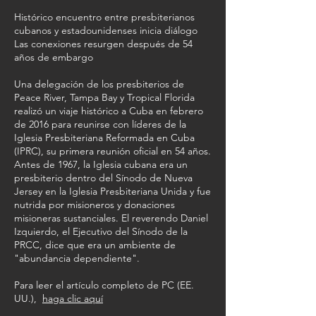
Histórico encuentro entre presbiterianos
cubanos y estadounidenses inicia diálogo
Las conexiones resurgen después de 54
años de embargo
Una delegación de los presbiterios de
Peace River, Tampa Bay y Tropical Florida
realizó un viaje histórico a Cuba en febrero
de 2016 para reunirse con líderes de la
Iglesia Presbiteriana Reformada en Cuba
(IPRC), su primera reunión oficial en 54 años.
Antes de 1967, la Iglesia cubana era un
presbiterio dentro del Sínodo de Nueva
Jersey en la Iglesia Presbiteriana Unida y fue
nutrida por misioneros y donaciones
misioneras sustanciales. El reverendo Daniel
Izquierdo, el Ejecutivo del Sínodo de la
PRCC, dice que era un ambiente de
"abundancia dependiente".
Para leer el artículo completo de PC (EE.
UU.),
haga clic aquí