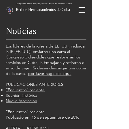
Abogamos por la paz y la justicia a través de alianzas sólidas
Red de Hermanamientos de Cuba
Noticias
Los líderes de la iglesia de EE. UU., incluida
la IP (EE. UU.), enviaron una carta al
Congreso pidiéndoles que reabrieran los
servicios en Cuba, la Embajada y retiraran el
aviso de viaje. Si desea descargar una copia
de la carta,
por favor haga clic aquí.
PUBLICACIONES ANTERIORES
“Encuentro” reciente
Reunión Histórica
Nueva Asociación
“Encuentro” reciente
Publicado en
16 de septiembre de 2016
ALERTA ! ¡ATENCIÓN!